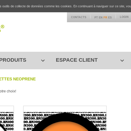
 outils de collecte de données comme les cookies. En continuant à naviguer sur ce site, vous
LOGIN
CONTACTS
PT
EN
FR
ES
PRODUITS
ESPACE CLIENT
ETTES NEOPRENE
otre choix!