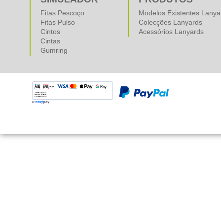
Fitas Pescoço
Modelos Existentes Lanya
Fitas Pulso
Colecções Lanyards
Cintos
Acessórios Lanyards
Cintas
Gumring